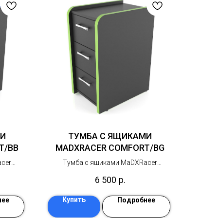
МИ
ТУМБА С ЯЩИКАМИ
T/BB
MADXRACER COMFORT/BG
cer
Тумба с ящиками MaDXRacer
ая
COMFORT– универсальная
6 500
р.
ния, с
компактная тумба для хранения, с
х
ящиками на шариковых
Купить
нее
Подробнее
вижения
направляющих полного выдвижения