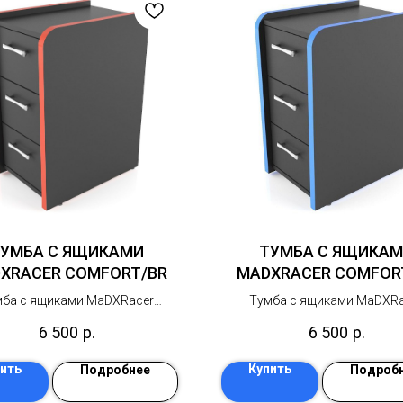
УМБА С ЯЩИКАМИ
ТУМБА С ЯЩИКА
XRACER COMFORT/BR
MADXRACER COMFOR
мба с ящиками MaDXRacer
Тумба с ящиками MaDXRa
OMFORT– универсальная
COMFORT– универсальн
6 500
р.
6 500
р.
ктная тумба для хранения, с
компактная тумба для хране
ящиками на шариковых
ящиками на шариковы
ить
Купить
Подробнее
Подроб
ляющих полного выдвижения
направляющих полного выд