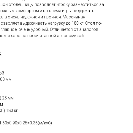
ьшой столешницы позволяет игроку разместиться за
ожным комфортом и во время игры не держать
тола очень надежная и прочная. Массивная
зволяет выдерживать нагрузку до 180 кг. Стол по-
главное, очень удобный. Отличается от аналогов
ном и хорошо просчитанной эргономикой.
R
ой
00 мм
 25 мм
мм
) 180 кг
60х0.90х0.25=0.36(м/куб)