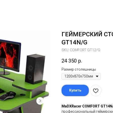
ГЕЙМЕРСКИЙ СТ
GT14N/G
SKU:
COMFORT GT12/G
24 350
р.
Размер столешницы
Купить
MaDXRacer COMFORT GT14N
профессиональный геймерский