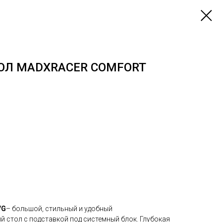
ОЛ MADXRACER COMFORT
/G
– большой, стильный и удобный
 стол с подставкой под системный блок. Глубокая