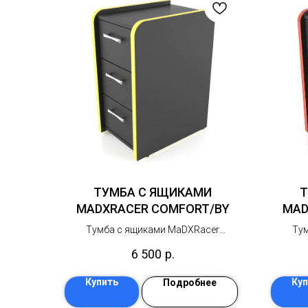
ТУМБА С ЯЩИКАМИ
Т
MADXRACER COMFORT/BY
MAD
Тумба с ящиками MaDXRacer
Ту
COMFORT– универсальная
C
6 500
р.
компактная тумба для хранения, с
компа
ящиками на шариковых
Купить
Куп
Подробнее
направляющих полного выдвижения
направ