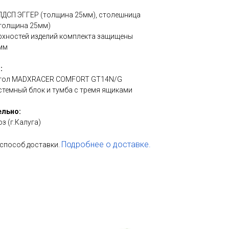
 ЛДСП ЭГГЕР (толщина 25мм), столешница
(толщина 25мм)
ерхностей изделий комплекта защищены
мм
:
 стол MADXRACER COMFORT GT14N/G
истемный блок и тумба с тремя ящиками
ельно:
 (г.Калуга)
Подробнее о доставке.
способ доставки.