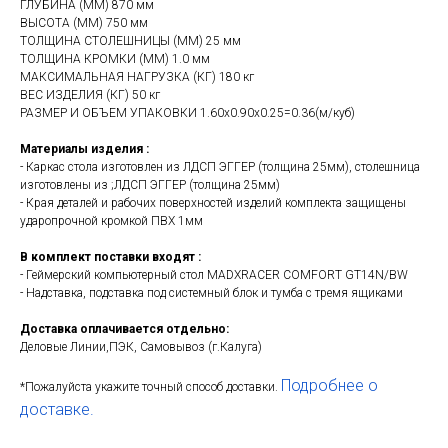
ГЛУБИНА (ММ) 870 мм
ВЫСОТА (ММ) 750 мм
ТОЛЩИНА СТОЛЕШНИЦЫ (ММ) 25 мм
ТОЛЩИНА КРОМКИ (ММ) 1.0 мм
МАКСИМАЛЬНАЯ НАГРУЗКА (КГ) 180 кг
ВЕС ИЗДЕЛИЯ (КГ) 50 кг
РАЗМЕР И ОБЪЕМ УПАКОВКИ 1.60х0.90х0.25=0.36(м/куб)
Материалы изделия :
- Каркас стола изготовлен из ЛДСП ЭГГЕР (толщина 25мм), столешница
изготовлены из ;ЛДСП ЭГГЕР (толщина 25мм)
- Края деталей и рабочих поверхностей изделий комплекта защищены
ударопрочной кромкой ПВХ 1мм
В комплект поставки входят :
- Геймерский компьютерный стол MADXRACER COMFORT GT14N/BW
- Надставка, подставка под системный блок и тумба с тремя ящиками
Доставка оплачивается отдельно:
Деловые Линии,ПЭК, Самовывоз (г.Калуга)
Подробнее о
*Пожалуйста укажите точный способ доставки.
доставке.