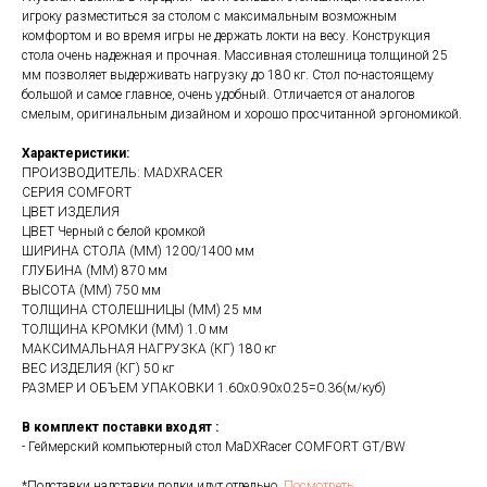
игроку разместиться за столом с максимальным возможным
комфортом и во время игры не держать локти на весу. Конструкция
стола очень надежная и прочная. Массивная столешница толщиной 25
мм позволяет выдерживать нагрузку до 180 кг. Стол по-настоящему
большой и самое главное, очень удобный. Отличается от аналогов
смелым, оригинальным дизайном и хорошо просчитанной эргономикой.
Характеристики:
ПРОИЗВОДИТЕЛЬ: MADXRACER
СЕРИЯ COMFORT
ЦВЕТ ИЗДЕЛИЯ
ЦВЕТ Черный с белой кромкой
ШИРИНА СТОЛА (ММ) 1200/1400 мм
ГЛУБИНА (ММ) 870 мм
ВЫСОТА (ММ) 750 мм
ТОЛЩИНА СТОЛЕШНИЦЫ (ММ) 25 мм
ТОЛЩИНА КРОМКИ (ММ) 1.0 мм
МАКСИМАЛЬНАЯ НАГРУЗКА (КГ) 180 кг
ВЕС ИЗДЕЛИЯ (КГ) 50 кг
РАЗМЕР И ОБЪЕМ УПАКОВКИ 1.60х0.90х0.25=0.36(м/куб)
В комплект поставки входят :
- Геймерский компьютерный стол MaDXRacer COMFORT GT/BW
*Подставки,надставки,полки идут отдельно.
Посмотреть.