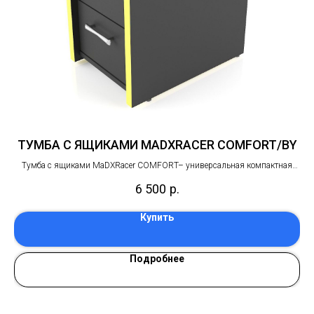
BW
ТУМБА С ЯЩИКАМИ MADXRACER COMFORT/BY
Т
ая
Тумба с ящиками MaDXRacer COMFORT– универсальная компактная
Т
ого
тумба для хранения, с ящиками на шариковых направляющих полного
ту
6 500
р.
выдвижения
Купить
Подробнее