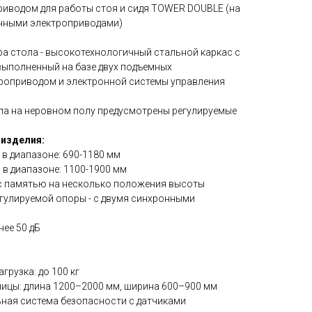
приводом для работы стоя и сидя TOWER DOUBLE (на
онными электроприводами)
ра стола - высокотехнологичный стальной каркас с
выполненный на базе двух подъемных
троприводом и электронной системы управления
ола на неровном полу предусмотрены регулируемые
 изделия:
 в диапазоне: 690-1180 мм
 в диапазоне: 1100-1900 мм
й с памятью на несколько положения высоты
гулируемой опоры - с двумя синхронными
нее 50 дБ
грузка: до 100 кг
ницы: длина 1200–2000 мм, ширина 600–900 мм
ьная система безопасности с датчиками