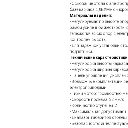
- Основание стола с электро
базе каркаса с ДВУМЯ синхр
Материалы изделия:
- Регулируемая по высоте опо
рамой усиленной жесткости, 
телескопических опор с элек
контролем высоты.
- Для надежной установки ст
подпятники.
Технические характеристики
- Регулировка высоты каркаса
- Регулировка ширины каркаса
- Панель управления: диспле
- Возможные комплектации ре
электроприводами
- Тихий мотор: громкостью ме
- Скорость подъема: 32 мм/с
- Количество ступеней: 2
- Максимальная допустимая на
- Диапазон габаритов столеш
- Безопасность: интеллектуал