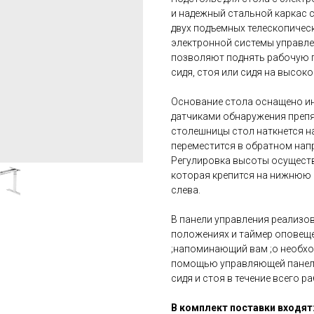
и надежный стальной каркас 
двух подъемных телескопическ
электронной системы управле
позволяют поднять рабочую п
сидя, стоя или сидя на высоко
Основание стола оснащено ин
датчиками обнаружения препя
столешницы стол наткнется на
переместится в обратном нап
Регулировка высоты осуществ
которая крепится на нижнюю 
слева.
В панели управления реализо
положениях и таймер оповеще
;напоминающий вам ;о необхо
помощью управляющей панели 
сидя и стоя в течение всего ра
В комплект поставки входят