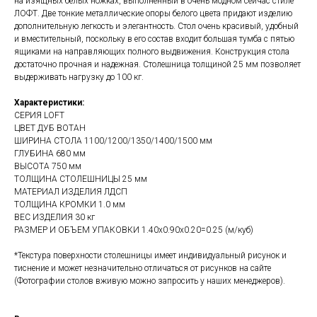
на изящных белых ножках, выполненный в очень модном сейчас стиле
ЛОФТ. Две тонкие металлические опоры белого цвета придают изделию
дополнительную легкость и элегантность. Стол очень красивый, удобный
и вместительный, поскольку в его состав входит большая тумба с пятью
ящиками на направляющих полного выдвижения. Конструкция стола
достаточно прочная и надежная. Столешница толщиной 25 мм позволяет
выдерживать нагрузку до 100 кг.
Характеристики:
СЕРИЯ LOFT
ЦВЕТ ДУБ ВОТАН
ШИРИНА СТОЛА 1100/1200/1350/1400/1500 мм
ГЛУБИНА 680 мм
ВЫСОТА 750 мм
ТОЛЩИНА СТОЛЕШНИЦЫ 25 мм
МАТЕРИАЛ ИЗДЕЛИЯ ЛДСП
ТОЛЩИНА КРОМКИ 1.0 мм
ВЕС ИЗДЕЛИЯ 30 кг
РАЗМЕР И ОБЪЕМ УПАКОВКИ 1.40х0.90х0.20=0.25 (м/куб)
*Текстура поверхности столешницы имеет индивидуальный рисунок и
тиснение и может незначительно отличаться от рисунков на сайте
(Фотографии столов вживую можно запросить у наших менеджеров).