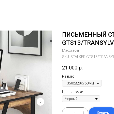
ПИСЬМЕННЫЙ СТ
GTS13/TRANSYLV
Madxracer
SKU:
STALKER GTS13/TRANSYL
21 000
р.
Размер
Цвет кромки
Купить