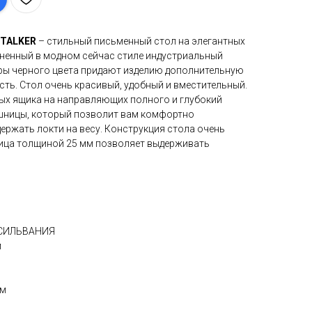
STALKER
– стильный письменный стол на элегантных
ненный в модном сейчас стиле индустриальный
ры черного цвета придают изделию дополнительную
ть. Стол очень красивый, удобный и вместительный.
ых ящика на направляющих полного и глубокий
ешницы, который позволит вам комфортно
держать локти на весу. Конструкция стола очень
ица толщиной 25 мм позволяет выдерживать
СИЛЬВАНИЯ
м
мм