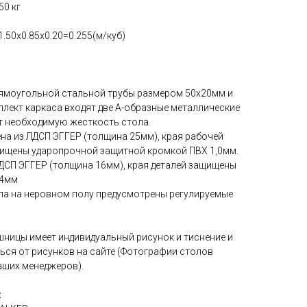
0 кг
50х0.85х0.20=0.255(м/куб)
рямоугольной стальной трубы размером 50х20мм и
плект каркаса входят две А-образные металлические
т необходимую жесткость стола.
на из ЛДСП ЭГГЕР (толщина 25мм), края рабочей
ищены ударопрочной защитной кромкой ПВХ 1,0мм.
ЛДСП ЭГГЕР (толщина 16мм), края деталей защищены
,4мм
ола на неровном полу предусмотрены регулируемые
шницы имеет индивидуальный рисунок и тиснение и
ься от рисунков на сайте (Фотографии столов
аших менеджеров).
: