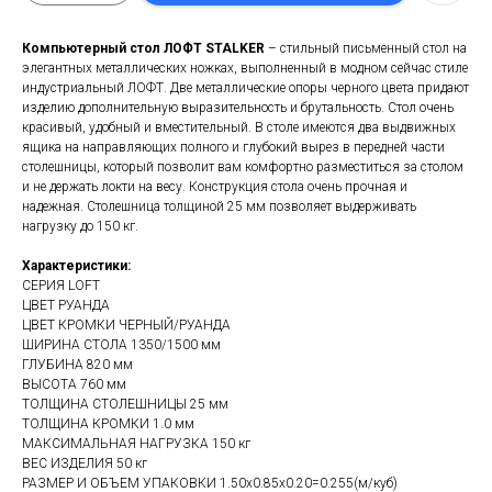
Компьютерный стол ЛОФТ STALKER
– стильный письменный стол на
элегантных металлических ножках, выполненный в модном сейчас стиле
индустриальный ЛОФТ. Две металлические опоры черного цвета придают
изделию дополнительную выразительность и брутальность. Стол очень
красивый, удобный и вместительный. В столе имеются два выдвижных
ящика на направляющих полного и глубокий вырез в передней части
столешницы, который позволит вам комфортно разместиться за столом
и не держать локти на весу. Конструкция стола очень прочная и
надежная. Столешница толщиной 25 мм позволяет выдерживать
нагрузку до 150 кг.
Характеристики:
СЕРИЯ LOFT
ЦВЕТ РУАНДА
ЦВЕТ КРОМКИ ЧЕРНЫЙ/РУАНДА
ШИРИНА СТОЛА 1350/1500 мм
ГЛУБИНА 820 мм
ВЫСОТА 760 мм
ТОЛЩИНА СТОЛЕШНИЦЫ 25 мм
ТОЛЩИНА КРОМКИ 1.0 мм
МАКСИМАЛЬНАЯ НАГРУЗКА 150 кг
ВЕС ИЗДЕЛИЯ 50 кг
РАЗМЕР И ОБЪЕМ УПАКОВКИ 1.50х0.85х0.20=0.255(м/куб)