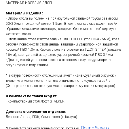
МАТЕРИАЛ ИЗДЕЛИЯ ЛДСП
Материалы изделия :
- Опоры стола выполнен из прямоугольной стальной трубы размером
50х20мм и толщиной стенки 1,5мм. В комплект каркаса входят две А-
образные металлические опоры, которые обеспечивают необходимую
жесткость стола.
- Столешница стола изготовлена из ЛДСП ЭГГЕР (толщина 25мм), края
рабочей поверхности столешницы защищены ударопрочной защитной
кромкой ПВХ 1,0мм. Каркас стола изготовлен из ЛДСП ЭГГЕР (толщина
16мм), края деталей защищены ударопрочной кромкой ПВХ 0,4мм
- Для надежной установки стола на неровном полу предусмотрены
регулируемые подпятники.
*Текстура поверхности столешницы имеет индивидуальный рисунок и
тиснение и может незначительно отличаться от рисунков на сайте
(Фотографии столов вживую можно запросить у наших менеджеров).
В комплект поставки входят:
- Компьютерный стол Лофт STALKER
Доставка оплачивается отдельно:
Деловые Линии, ПЭК, Самовывоз (г. Калуга)
Подробнее о
*Пожалуйста укажите точный способ доставки.