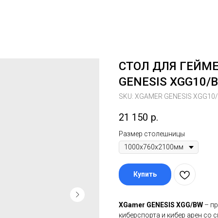
СТОЛ ДЛЯ ГЕЙМ
GENESIS XGG10/
SKU:
XGAMER GENESIS XGG10
21 150
р.
Размер столешницы
Купить
XGamer GENESIS XGG/BW
– п
киберспорта и кибер арен со 