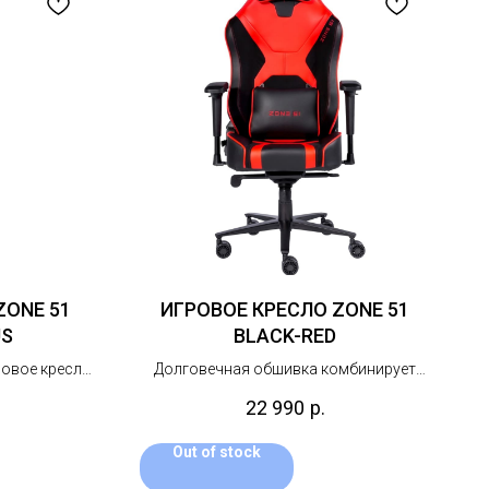
ZONE 51
ИГРОВОЕ КРЕСЛО ZONE 51
US
BLACK-RED
ровое кресло
Долговечная обшивка комбинирует
ивкой из
мягкую эко-кожу и устойчивую к
22 990
р.
 замши.
истиранию замшу, а усиленная строчка
надежно защищает ключевые элементы.
Out of stock