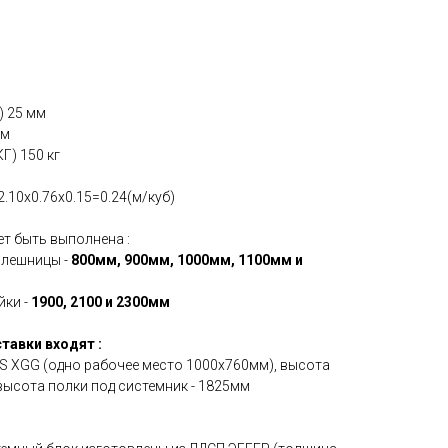
м
 25 мм
мм
) 150 кг
10х0.76х0.15=0.24(м/куб)
т быть выполнена :
олешницы -
800мм, 900мм, 1000мм, 1100мм и
йки -
1900, 2100 и 2300мм
тавки входят :
IS XGG (одно рабочее место 1000х760мм), высота
высота полки под системник - 1825мм