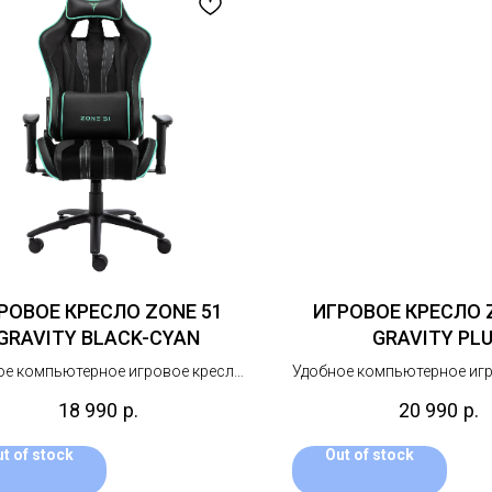
РОВОЕ КРЕСЛО ZONE 51
ИГРОВОЕ КРЕСЛО 
GRAVITY BLACK-CYAN
GRAVITY PL
ое компьютерное игровое кресло
Удобное компьютерное иг
комбинированной обивкой из
с комбинированной об
18 990
р.
20 990
р.
скусственной кожи и замши.
искусственной кожи и
t of stock
Out of stock