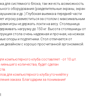
ка для системного блока, так-же есть возможность
ьного оборудования (разделительные экраны, экран
аушников и др..) Глубокая выемка в передней части
ет игроку разместиться за столом с максимальным
емя игры не держать локти на весу. Столешница
ерживать нагрузку до 150 кг. Высота столешницы от
трукция стола очень надежная и прочная, на ножках
мые опоры и подпятники. Стол отличается от
ным дизайном с хорошо просчитанной эргономикой.
я компьютерного клуба составляет - от 10 шт.
 меньшего количества, будет сделан
ств.
лов для компьютерного клуба уточняйте у
ения заказа. Благодарим за понимание!
R