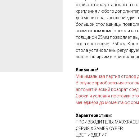
стойке стола установлена пол
крепления любого дополнител
для монитора, крепление для н
большой столешницы позволя
возможным комфортом и во вр
толщиной 25мм позволяет выд
пола составляет 750мм. Конс
стола установлены регулируе
аналогов ярким и оригиналь
Внимание!
Минимальная партия столов дл
В случае приобретения столов
автоматический возврат сред
Сроки и условия поставки сто
менеджера до момента оформл
Характеристики:
ПРОИЗВОДИТЕЛЬ: MADXRACE
СЕРИЯ XGAMER CYBER
ЦВЕТ ИЗДЕЛИЯ