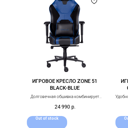
ИГРОВОЕ КРЕСЛО ZONE 51
ИГ
BLACK-BLUE
Долговечная обшивка комбинирует
Удобн
мягкую эко-кожу и устойчивую к
с 
24 990
р.
истиранию замшу, а усиленная строчка
и
надежно защищает ключевые элементы.
Out of stock
Ou